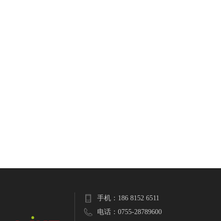
JOINFIT甩球 绳索药球
JOINFIT 滑行盘
手机：
186 8152 6511
电话：
0755-28789600