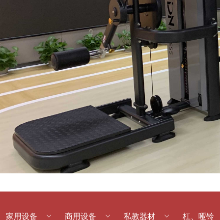
家用设备
ꀁ
商用设备
ꀁ
私教器材
ꀁ
杠、哑铃